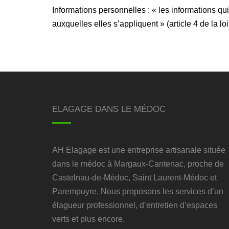
Informations personnelles : « les informations qu
auxquelles elles s’appliquent » (article 4 de la lo
ELAGAGE DANS LE MÉDOC
AH Elagage est une entreprise artisanale située
dans le médoc à Margaux-Cantenac, proche de
Castelnau-de-Médoc, Saint Laurent-Médoc et
Parempuyre. Nous proposons les services d’un
élagueur professionnel, d’entretien d’espaces
verts et plus encore.