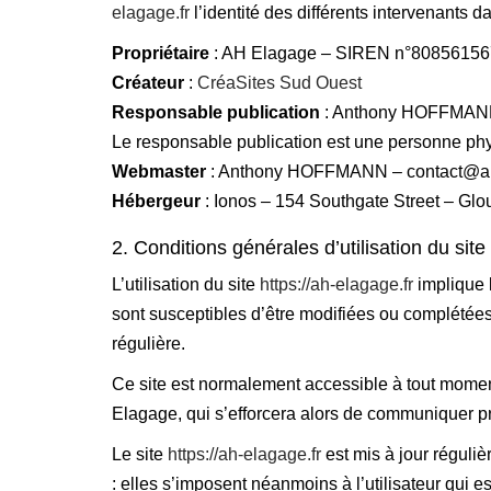
elagage.fr
l’identité des différents intervenants da
Propriétaire
: AH Elagage – SIREN n°808561567
Créateur
:
CréaSites Sud Ouest
Responsable publication
: Anthony HOFFMANN 
Le responsable publication est une personne ph
Webmaster
: Anthony HOFFMANN – contact@ah
Hébergeur
: Ionos – 154 Southgate Street – Gl
2. Conditions générales d’utilisation du sit
L’utilisation du site
https://ah-elagage.fr
implique l
sont susceptibles d’être modifiées ou complétées 
régulière.
Ce site est normalement accessible à tout moment
Elagage, qui s’efforcera alors de communiquer pré
Le site
https://ah-elagage.fr
est mis à jour régul
: elles s’imposent néanmoins à l’utilisateur qui e